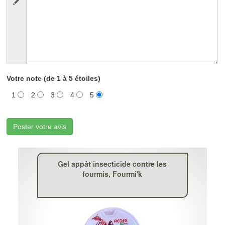
Votre note (de 1 à 5 étoiles)
1
2
3
4
5
Poster votre avis
Gel appât insecticide contre les
fourmis, Fourmi'k