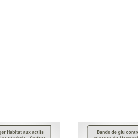
er Habitat aux actifs
Bande de glu contr
gine végétale - Surface
mineuse du Marronni