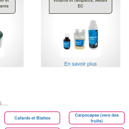
pants
EC
s
En savoir plus
...
Carpocapse (vers des
Cafards et Blattes
fruits)