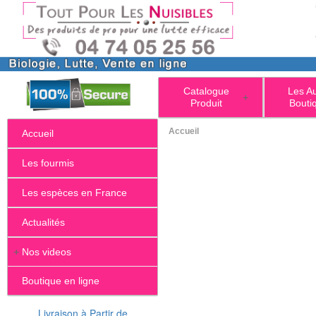
Catalogue
Les A
+
Produit
Bouti
Accueil
Accueil
Les fourmis
Les espèces en France
Actualités
+
Nos videos
Boutique en ligne
Livraison à Partir de