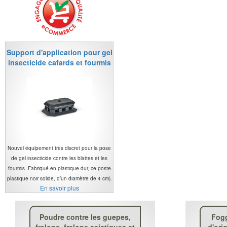
Support d'application pour gel
insecticide cafards et fourmis
Nouvel équipement très discret pour la pose
de gel insecticide contre les blattes et les
fourmis. Fabriqué en plastique dur, ce poste
plastique noir solide, d’un diamètre de 4 cm).
En savoir plus
Poudre contre les guepes,
Fogg
frelons, frelons asiatiques et
d'ori