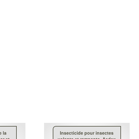
e la
Insecticide pour insectes
er et
volants et rampants, Aedex