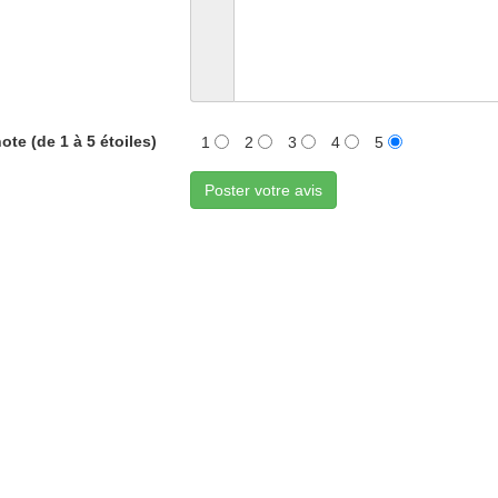
ote (de 1 à 5 étoiles)
1
2
3
4
5
Poster votre avis